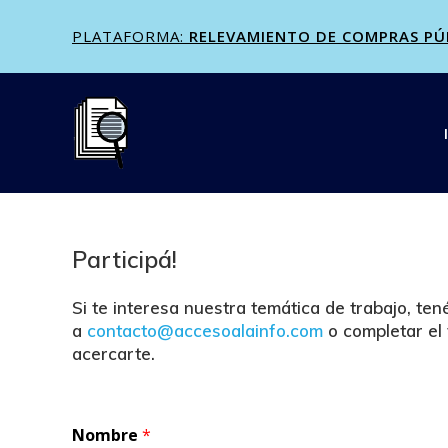
Saltar
PLATAFORMA:
RELEVAMIENTO DE COMPRAS PÚBL
al
contenido
Participá!
Si te interesa nuestra temática de trabajo, t
a
contacto@accesoalainfo.com
o completar el
acercarte.
Nombre
*