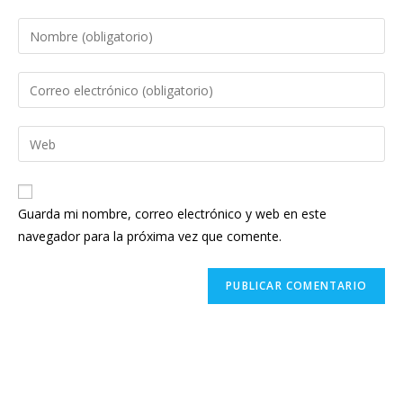
Introduce
tu
nombre
Introduce
o
tu
nombre
dirección
Introduce
de
de
la
usuario
correo
URL
para
electrónico
de
comentar
Guarda mi nombre, correo electrónico y web en este
para
tu
navegador para la próxima vez que comente.
comentar
web
(opcional)